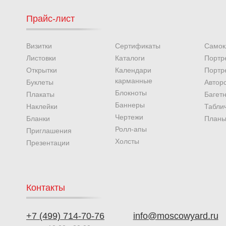
Прайс-лист
Визитки
Сертификаты
Самок
Листовки
Каталоги
Портр
Открытки
Календари
Портр
карманные
Буклеты
Автор
Блокноты
Плакаты
Багет
Баннеры
Наклейки
Табли
Чертежи
Бланки
Планы
Ролл-апы
Приглашения
Холсты
Презентации
Контакты
+7 (499) 714-70-76
info@moscowyard.ru