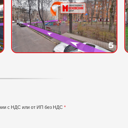
нии с НДС или от ИП без НДС
*