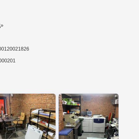
Д»
400120021826
000201