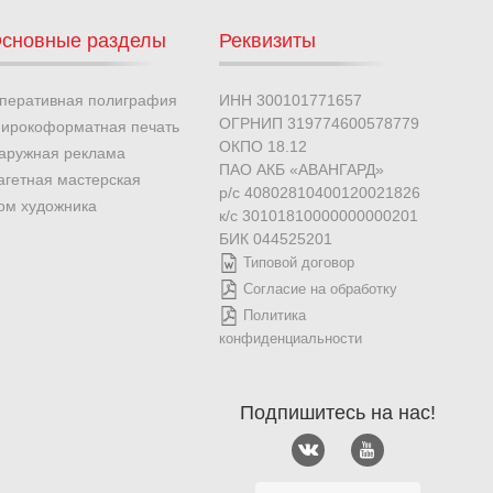
сновные разделы
Реквизиты
перативная полиграфия
ИНН 300101771657
ОГРНИП 319774600578779
ирокоформатная печать
ОКПО 18.12
аружная реклама
ПАО АКБ «АВАНГАРД»
агетная мастерская
р/с 40802810400120021826
ом художника
к/с 30101810000000000201
БИК 044525201
Типовой договор
Согласие на обработку
Политика
конфиденциальности
Подпишитесь на нас!