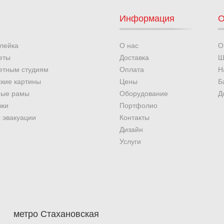
Информация
О
лейка
О нас
О
еты
Доставка
Ш
етным студиям
Оплата
Н
ские картины
Цены
Б
ные рамы
Оборудование
Д
чки
Портфолио
 эвакуации
Контакты
Дизайн
Услуги
метро Стахановская