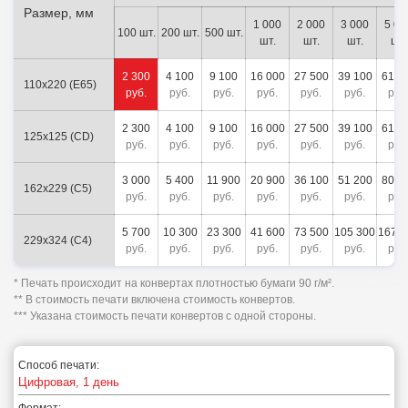
Размер, мм
1 000
2 000
3 000
5 00
100 шт.
200 шт.
500 шт.
шт.
шт.
шт.
шт.
2 300
4 100
9 100
16 000
27 500
39 100
61 6
110х220 (E65)
руб.
руб.
руб.
руб.
руб.
руб.
руб
2 300
4 100
9 100
16 000
27 500
39 100
61 6
125х125 (CD)
руб.
руб.
руб.
руб.
руб.
руб.
руб
3 000
5 400
11 900
20 900
36 100
51 200
80 6
162х229 (C5)
руб.
руб.
руб.
руб.
руб.
руб.
руб
5 700
10 300
23 300
41 600
73 500
105 300
167 4
229х324 (C4)
руб.
руб.
руб.
руб.
руб.
руб.
руб
* Печать происходит на конвертах плотностью бумаги 90 г/м².
** В стоимость печати включена стоимость конвертов.
*** Указана стоимость печати конвертов с одной стороны.
Способ печати:
Цифровая, 1 день
Формат: