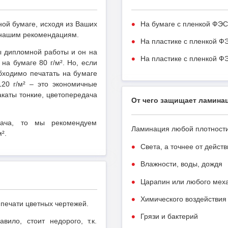
ной бумаге, исходя из Ваших
На бумаге с пленкой ФЭС
 нашим рекомендациям.
На пластике с пленкой Ф
ы дипломной работы и он на
На пластике с пленкой Ф
на бумаге 80 г/м². Но, если
бходимо печатать на бумаге
20 г/м² – это экономичные
лакаты тонкие, цветопередача
От чего защищает ламина
дача, то мы рекомендуем
Ламинация любой плотност
².
Света, а точнее от дейс
Влажности, воды, дождя
Царапин или любого меха
Химического воздействия
 печати цветных чертежей.
Грязи и бактерий
ило, стоит недорого, т.к.