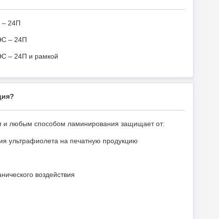
 – 24П
ЭС – 24П
ЭС – 24П и рамкой
ция?
и и любым способом ламинирования защищает от:
твия ультрафиолета на печатную продукцию
нического воздействия