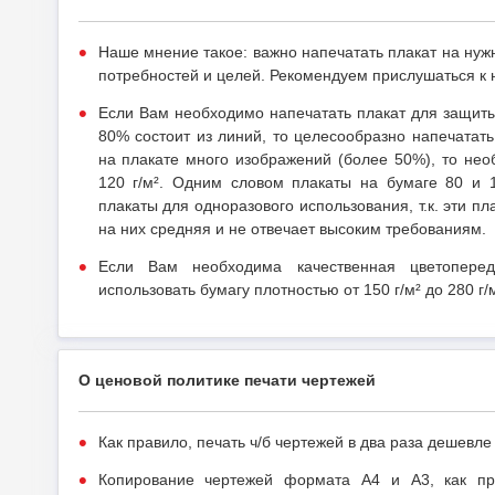
Наше мнение такое: важно напечатать плакат на нуж
потребностей и целей. Рекомендуем прислушаться к
Если Вам необходимо напечатать плакат для защит
80% состоит из линий, то целесообразно напечатать 
на плакате много изображений (более 50%), то нео
120 г/м². Одним словом плакаты на бумаге 80 и 1
плакаты для одноразового использования, т.к. эти п
на них средняя и не отвечает высоким требованиям.
Если Вам необходима качественная цветопере
использовать бумагу плотностью от 150 г/м² до 280 г/м
О ценовой политике печати чертежей
Как правило, печать ч/б чертежей в два раза дешевле
Копирование чертежей формата А4 и А3, как прав