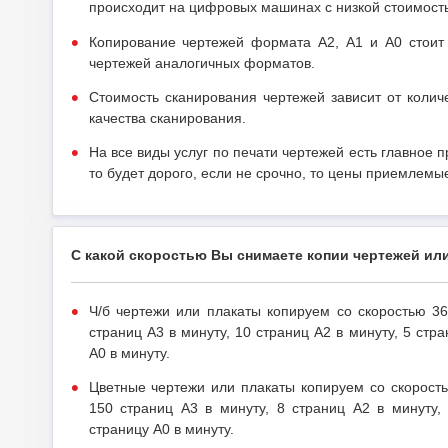
происходит на цифровых машинах с низкой стоимост
Копирование чертежей формата А2, А1 и А0 стоит 
чертежей аналогичных форматов.
Стоимость сканирования чертежей зависит от количе
качества сканирования.
На все виды услуг по печати чертежей есть главное 
то будет дорого, если не срочно, то цены приемлемы
С какой скоростью Вы снимаете копии чертежей ил
Ч/б чертежи или плакаты копируем со скоростью 36
страниц А3 в минуту, 10 страниц А2 в минуту, 5 стр
А0 в минуту.
Цветные чертежи или плакаты копируем со скорость
150 страниц А3 в минуту, 8 страниц А2 в минуту,
страницу А0 в минуту.