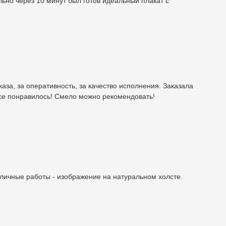
ально через 10 минут был готов идеальный плакат с
аза, за оперативность, за качество исполнения. Заказала
все понравилось! Смело можно рекомендовать!
личные работы - изображение на натуральном холсте.