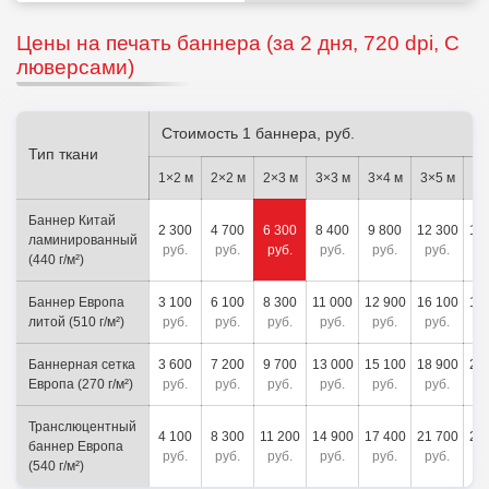
Цены на печать баннера (за
2 дня, 720 dpi, С
люверсами
)
Без люверсов
С люверсами
Стоимость 1 баннера, руб.
Тип ткани
1×2 м
2×2 м
2×3 м
3×3 м
3×4 м
3×5 м
3×
Баннер Китай
2 300
4 700
6 300
8 400
9 800
12 300
14
ламинированный
руб.
руб.
руб.
руб.
руб.
руб.
р
(440 г/м²)
Баннер Европа
3 100
6 100
8 300
11 000
12 900
16 100
19
литой (510 г/м²)
руб.
руб.
руб.
руб.
руб.
руб.
р
Баннерная сетка
3 600
7 200
9 700
13 000
15 100
18 900
22
Европа (270 г/м²)
руб.
руб.
руб.
руб.
руб.
руб.
р
Транслюцентный
4 100
8 300
11 200
14 900
17 400
21 700
26
баннер Европа
руб.
руб.
руб.
руб.
руб.
руб.
р
(540 г/м²)