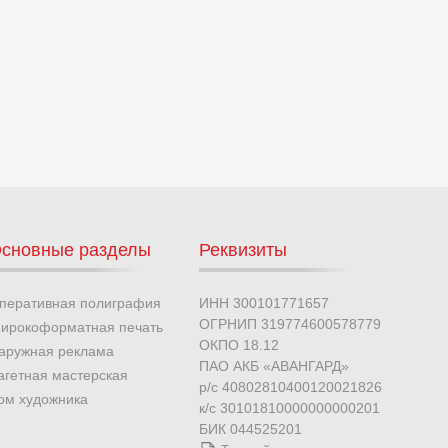
сновные разделы
Реквизиты
перативная полиграфия
ИНН 300101771657
ОГРНИП 319774600578779
ирокоформатная печать
ОКПО 18.12
аружная реклама
ПАО АКБ «АВАНГАРД»
агетная мастерская
р/с 40802810400120021826
ом художника
к/с 30101810000000000201
БИК 044525201