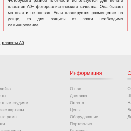
Фотобумага разной плотности используется для печати
плакатов А0+ фотореалистического качества. Она бывает
матовая и глянцевая. Если планируется размещение на
улице, то для защиты от влаги необходимо
ламинирование.
,
плакаты А0
.
Информация
О
лейка
О нас
О
еты
Доставка
Ш
етным студиям
Оплата
Н
ские картины
Цены
Б
ные рамы
Оборудование
Д
чки
Портфолио
 эвакуации
Контакты