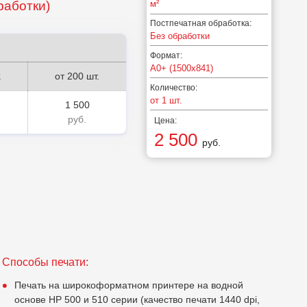
бработки
)
м²
Постпечатная обработка:
Без обработки
Формат:
А0+ (1500х841)
.
от 200 шт.
Количество:
от 1 шт.
1 500
руб.
Цена:
2 500
руб.
Способы печати:
Печать на широкоформатном принтере на водной
основе HP 500 и 510 серии (качество печати 1440 dpi,